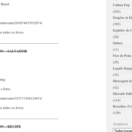
 Brasil
Cultura Pop
(243)
Dragões & Ét
.com/events/265074837032874/
(395)
Espíritos de 
 todos os livros.
(20)
_________________________________
fantasy
(11)
N – SALVADOR
Fios de Prat
(29)
Legado Rang
(35)
ping
Mensagem dos
(42)
 e fotos.
Mercado Edito
.com/events/353717458124931/
(114)
Resenhas (Un
 todos os livros.
(139)
_________________________________
Arquivos
N – RECIFE