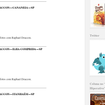
_________________________________
ACCON – CANANEIA – SP
Twitter
e fotos com Raphael Draccon.
_________________________________
ACCON – ILHA COMPRIDA – SP
e fotos com Raphael Draccon.
Coluna no 
_________________________________
Hiperativo
ACCON – ITANHAÉM – SP