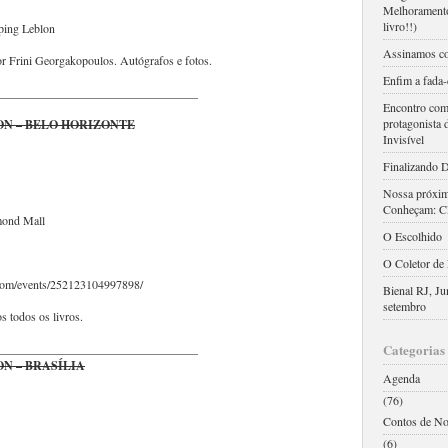
Melhoramento
livro!!)
pping Leblon
Assinamos c
r Frini Georgakopoulos. Autógrafos e fotos.
Enfim a fada
_________________________________
Encontro com
protagonista 
N – BELO HORIZONTE
Invisível
Finalizando D
Nossa próxima
Conheçam: 
mond Mall
O Escolhido
O Coletor de 
.com/events/252123104997898/
Bienal RJ, J
setembro
 todos os livros.
_________________________________
Categorias
N – BRASÍLIA
Agenda
(76)
Contos de No
(6)