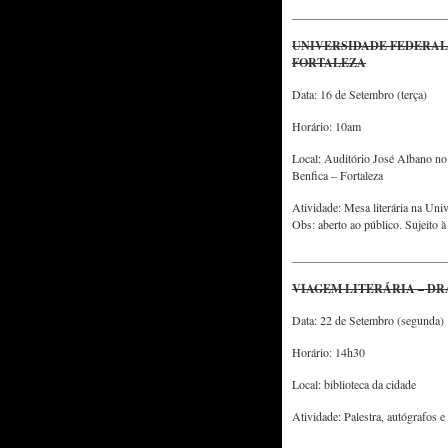
__________________________
UNIVERSIDADE FEDERAL
FORTALEZA
Data: 16 de Setembro (terça)
Horário: 10am
Local: Auditório José Albano n
Benfica – Fortaleza
Atividade: Mesa literária na Uni
Obs: aberto ao público. Sujeito à
__________________________
VIAGEM LITERÁRIA – DR
Data: 22 de Setembro (segunda)
Horário: 14h30
Local: biblioteca da cidade
Atividade: Palestra, autógrafos e 