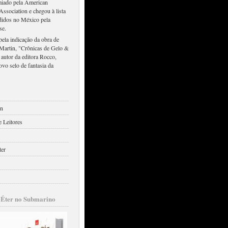
emiado pela American
Association e chegou à lista
didos no México pela
se.
ela indicação da obra de
Martin, "Crônicas de Gelo &
 autor da editora Rocco,
ovo selo de fantasia da
on
 Leitores
ter
 Éter no Submarino