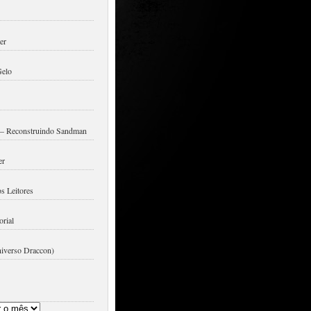
er
Gelo
a – Reconstruindo Sandman
er
 Leitores
rial
iverso Draccon)