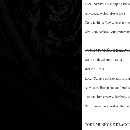
Local: Saraiva do shopping Pátio
Atividade: Autógrafos e fotos.
Convite: https://www.facebook
Obs: sem senhas. Autografaremos
__________________________
TOUR MUNHÓZ E DRACCO
Data: 12 de Setembro (sexta)
Horário: 19hs
Local: Saraiva do Salvador shop
Atividade: Bate-papo, autógrafos
Convite: https://www.facebook
Obs: sem senhas. Autografaremos
__________________________
TOUR MUNHÓZ E DRACCO