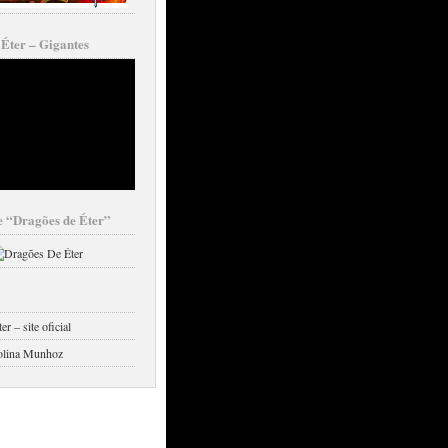
 Éter – Gigantes
ie “Dragões de Éter”
r – site oficial
rolina Munhoz