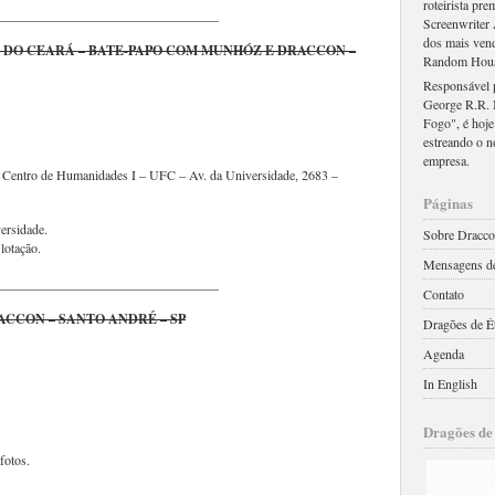
roteirista pr
_________________________________
Screenwriter 
dos mais ven
 DO CEARÁ – BATE-PAPO COM MUNHÓZ E DRACCON –
Random Hou
Responsável p
George R.R. 
Fogo", é hoje
estreando o n
empresa.
o Centro de Humanidades I – UFC – Av. da Universidade, 2683 –
Páginas
versidade.
Sobre Dracc
 lotação.
Mensagens de
_________________________________
Contato
ACCON – SANTO ANDRÉ – SP
Dragões de É
Agenda
In English
Dragões de
fotos.