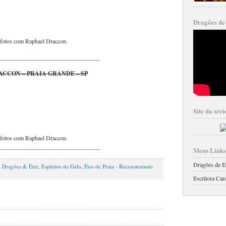
Dragões de
e fotos com Raphael Draccon.
_________________________________
ACCON – PRAIA GRANDE – SP
Site da sér
e fotos com Raphael Draccon.
_________________________________
Meus Links
Dragões de Éte
,
Dragões & Éter
,
Espíritos de Gelo
,
Fios de Prata - Reconstruindo
Escritora Ca