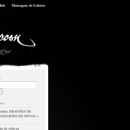
lish
Mensagens de Leitores
:
tos
s enfim: DRAGÕES DE
TANDARTES DE NÉVOA +
er de volta na