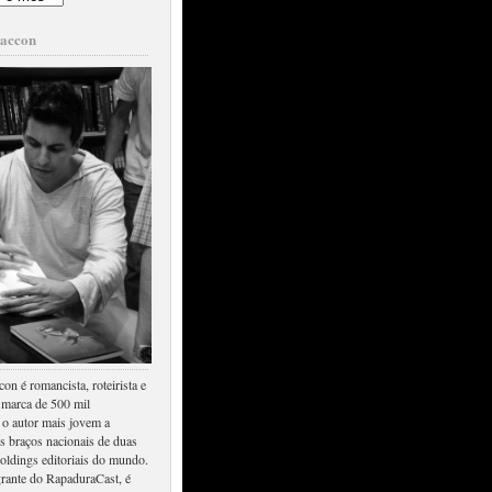
raccon
on é romancista, roteirista e
 marca de 500 mil
 o autor mais jovem a
s braços nacionais de duas
oldings editoriais do mundo.
rante do RapaduraCast, é