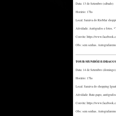
Data: 13 de Setembro (sábado)
Horário: 17hs
Local: Saraiva do RioMar shopp
Atividade: Autógrafos e fotos. *
Convite: https://www.facebook
Obs: sem senhas. Autografaremos
__________________________
TOUR MUNHÓZ E DRACCO
Data: 14 de Setembro (domingo)
Horário: 17hs
Local: Saraiva do shopping Igua
Atividade: Bate-papo, autógrafos
Convite: https://www.facebook
Obs: sem senhas. Autografaremos