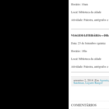
Horário: 10am
Local: biblioteca da cidade
Atividade: Palestra, autógrafos 
__________________________
VIAGEM LITERÁRIA – DR
Data: 25 de Setembro (quinta)
Horário: 18hs
Local: biblioteca da cidade
Atividade: Palestra, autógrafos 
__________________________
setembro 2, 2014 | Em
Agenda
Sandman
,
Legado Ranger
COMENTÁRIOS