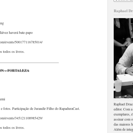
Raphael D
ing
Talvez haverá bate-papo
.com/events/500177116785014/
 todos os livros.
_________________________________
N – FORTALEZA
temi
Raphael Dracc
 e fotos. Participação de Jurandir Filho do RapaduraCast.
editor. Com a
exemplares, é
.com/events/345121108985429/
assinar com o
das maiores h
 todos os livros.
Além de integ