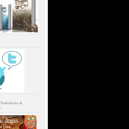
“Sedentario &
”: