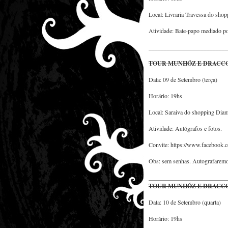
Local: Livraria Travessa do sho
Atividade: Bate-papo mediado po
__________________________
TOUR MUNHÓZ E DRACCO
Data: 09 de Setembro (terça)
Horário: 19hs
Local: Saraiva do shopping Dia
Atividade: Autógrafos e fotos.
Convite: https://www.facebook
Obs: sem senhas. Autografaremos
__________________________
TOUR MUNHÓZ E DRACCO
Data: 10 de Setembro (quarta)
Horário: 19hs