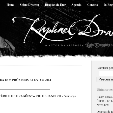
Home
Sobre Draccon
Dragões de Éter
Agenda
Contato
In Eng
Pesquisar por
DA DOS PRÓXIMOS EVENTOS 2014
_________________________________
Últimos tex
RIOS DE DRAGÕES” – RIO DE JANEIRO
- *mudança
E com você
ÉTER – ES
Novo box
Dragões de Ét