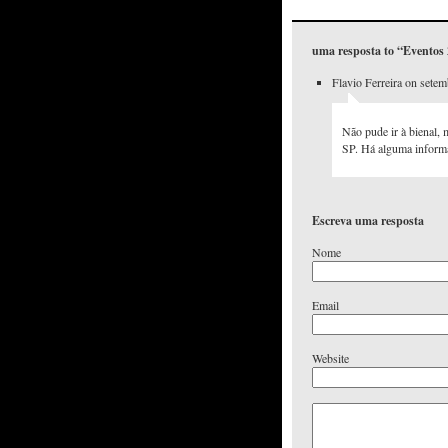
uma resposta to “Eventos
Flavio Ferreira on sete
Não pude ir à bienal,
SP. Há alguma informa
Escreva uma resposta
Nome
Email
Website