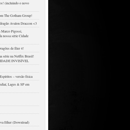
s! (incluindo o novo
om The Gotham Group!
-dragão Avalon Draccon <3
 Marco Pigossi,
da nossa série Cidade
ragões de Éter 4!
 série na Netflix Brasil!
CIDADE INVISÍVEL
Espíritos – versão física
undiaí, Lages & SP em
va Ether (Download)