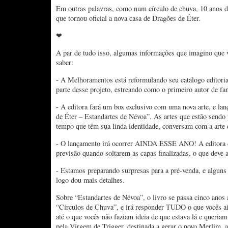
Em outras palavras, como num círculo de chuva, 10 anos d
que tornou oficial a nova casa de Dragões de Éter.
❤
A par de tudo isso, algumas informações que imagino que v
saber:
- A Melhoramentos está reformulando seu catálogo editorial
parte desse projeto, estreando como o primeiro autor de fan
- A editora fará um box exclusivo com uma nova arte, e la
de Éter – Estandartes de Névoa”. As artes que estão send
tempo que têm sua linda identidade, conversam com a arte
- O lançamento irá ocorrer AINDA ESSE ANO! A editora 
previsão quando soltarem as capas finalizadas, o que deve 
- Estamos preparando surpresas para a pré-venda, e alguns 
logo dou mais detalhes.
Sobre “Estandartes de Névoa”, o livro se passa cinco anos
“Círculos de Chuva”, e irá responder TUDO o que vocês a
até o que vocês não faziam ideia de que estava lá e queriam
pela Virgem de Trigger, destinada a gerar o novo Merlim, a