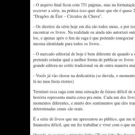
- O arquivo final ficou com 751 páginas, mas na formataçã
escrever a série, na prática isso quer dizer que ele é quase
“Dragões de Éter – Círculos de Chuva”.
- Os direitos da série hoje em dia são todos meus, e por iss
encontrar os livros. Na realidade eu ainda não autorizei out
los, e apenas após o fim da saga é que pretendo renegociar
mesma identidade para todos os livros.
- O mercado editorial de hoje é bem diferente de quando a s
pretendo estudar qual a melhor forma de publicar os livros
grande editora no estilo tradicional ou de outra maneira mai
- Vocês já vão chorar na dedicatória (se duvida, o momento 
lá no meu Insta stories)
Terminei essa saga com uma sensação de êxtase difícil de s
história representa muita coisa pra mim. Cada um dos livro
momentos diferentes, e muito dos sentimentos que eles tr
determinadas cenas são reais.
É a série de livros que me apresentou ao público, que me t
financeira difícil, que me fez trabalhar e viver com o que me
Quando eu escrevi a primeira linha (”E um lobo lhe devor