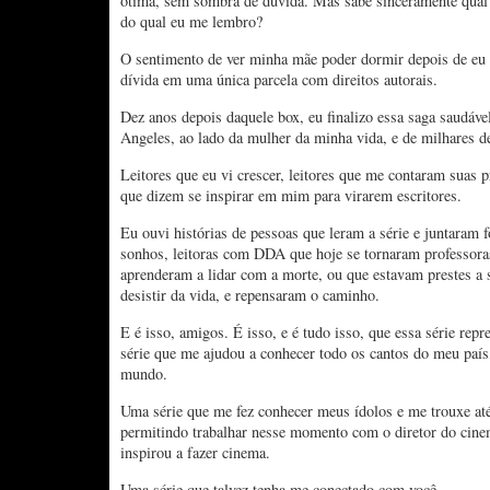
ótima, sem sombra de dúvida. Mas sabe sinceramente qual
do qual eu me lembro?
O sentimento de ver minha mãe poder dormir depois de eu 
dívida em uma única parcela com direitos autorais.
Dez anos depois daquele box, eu finalizo essa saga saudáv
Angeles, ao lado da mulher da minha vida, e de milhares de
Leitores que eu vi crescer, leitores que me contaram suas pr
que dizem se inspirar em mim para virarem escritores.
Eu ouvi histórias de pessoas que leram a série e juntaram f
sonhos, leitoras com DDA que hoje se tornaram professoras
aprenderam a lidar com a morte, ou que estavam prestes a s
desistir da vida, e repensaram o caminho.
E é isso, amigos. É isso, e é tudo isso, que essa série re
série que me ajudou a conhecer todo os cantos do meu país
mundo.
Uma série que me fez conhecer meus ídolos e me trouxe a
permitindo trabalhar nesse momento com o diretor do cin
inspirou a fazer cinema.
Uma série que talvez tenha me conectado com você.