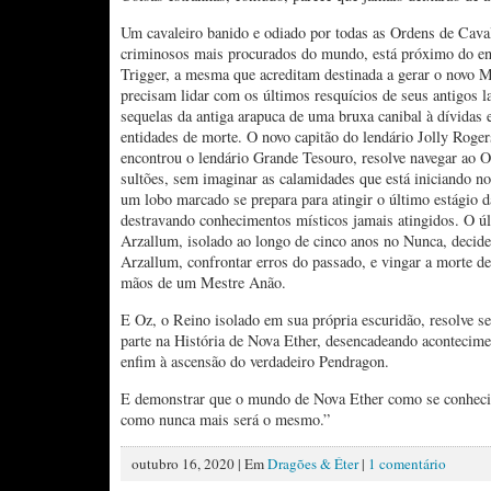
Um cavaleiro banido e odiado por todas as Ordens de Cava
criminosos mais procurados do mundo, está próximo do e
Trigger, a mesma que acreditam destinada a gerar o novo 
precisam lidar com os últimos resquícios de seus antigos l
sequelas da antiga arapuca de uma bruxa canibal à dívidas 
entidades de morte. O novo capitão do lendário Jolly Rog
encontrou o lendário Grande Tesouro, resolve navegar ao Or
sultões, sem imaginar as calamidades que está iniciando no
um lobo marcado se prepara para atingir o último estágio d
destravando conhecimentos místicos jamais atingidos. O úl
Arzallum, isolado ao longo de cinco anos no Nunca, decide 
Arzallum, confrontar erros do passado, e vingar a morte d
mãos de um Mestre Anão.
E Oz, o Reino isolado em sua própria escuridão, resolve s
parte na História de Nova Ether, desencadeando acontecim
enfim à ascensão do verdadeiro Pendragon.
E demonstrar que o mundo de Nova Ether como se conhec
como nunca mais será o mesmo.”
outubro 16, 2020 | Em
Dragões & Éter
|
1 comentário