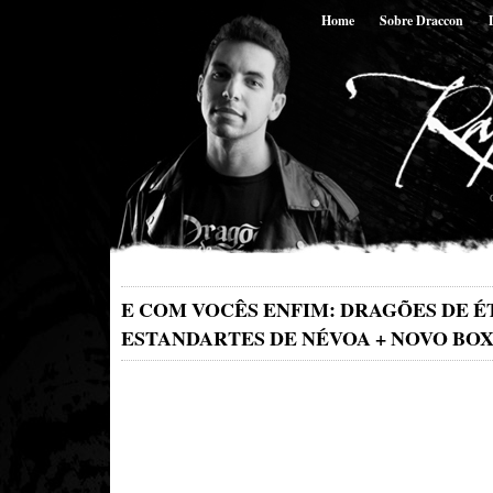
Home
Sobre Draccon
E COM VOCÊS ENFIM: DRAGÕES DE É
ESTANDARTES DE NÉVOA + NOVO BO