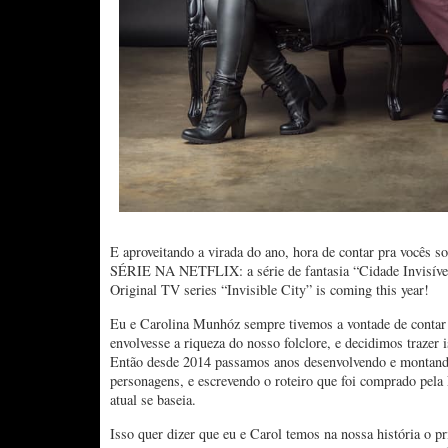
E aproveitando a virada do ano, hora de contar pra você
SÉRIE NA NETFLIX: a série de fantasia “Cidade Invisível
Original TV series “Invisible City” is coming this year!
Eu e Carolina Munhóz sempre tivemos a vontade de contar
envolvesse a riqueza do nosso folclore, e decidimos trazer 
Então desde 2014 passamos anos desenvolvendo e montando
personagens, e escrevendo o roteiro que foi comprado pela N
atual se baseia.
Isso quer dizer que eu e Carol temos na nossa história o pri