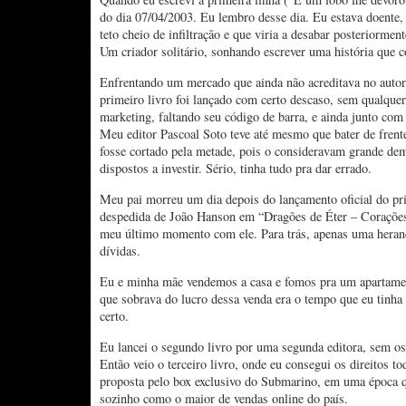
do dia 07/04/2003. Eu lembro desse dia. Eu estava doente,
teto cheio de infiltração e que viria a desabar posteriormen
Um criador solitário, sonhando escrever uma história que 
Enfrentando um mercado que ainda não acreditava no autor
primeiro livro foi lançado com certo descaso, sem qualque
marketing, faltando seu código de barra, e ainda junto com
Meu editor Pascoal Soto teve até mesmo que bater de frente
fosse cortado pela metade, pois o consideravam grande de
dispostos a investir. Sério, tinha tudo pra dar errado.
Meu pai morreu um dia depois do lançamento oficial do pri
despedida de João Hanson em “Dragões de Éter – Coraçõe
meu último momento com ele. Para trás, apenas uma heranç
dívidas.
Eu e minha mãe vendemos a casa e fomos pra um apartame
que sobrava do lucro dessa venda era o tempo que eu tinha 
certo.
Eu lancei o segundo livro por uma segunda editora, sem os 
Então veio o terceiro livro, onde eu consegui os direitos to
proposta pelo box exclusivo do Submarino, em uma época q
sozinho como o maior de vendas online do país.