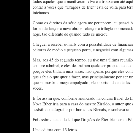
todos aqueles que a mantiveram viva e a trouxeram até aqui.
contar a vocês que “Dragões de Éter” está de volta para te
iniciamos.
Como os direitos da série agora me pertencem, eu pensei b
forma de lançar a nova obra e relançar a trilogia no mercad
hoje, tão diferente de quando tudo se iniciou.
Cheguei a receber e-mails com a possibilidade de financiam
editoras de médio e pequeno porte, e negociei com algumas
Mas, aos 45 do segundo tempo, eu tive uma última reuniã
sempre admirei, e eles destruíram qualquer proposta conco
porque eles tinham uma visão, não apenas porque eles co
que sabia o que queria fazer, mas principalmente por ser 
que se mostrou mega empolgado pela oportunidade de levar 
vocês.
E foi assim que, conforme anunciado na coluna Babel do Es
Nova Ether iria para a casa do mestre Ziraldo, o autor que 
assistindo autografar por horas nas Bienais, e sonhava um 
Foi assim que eu decidi que Dragões de Éter iria para a E
Uma editora com 13 letras.