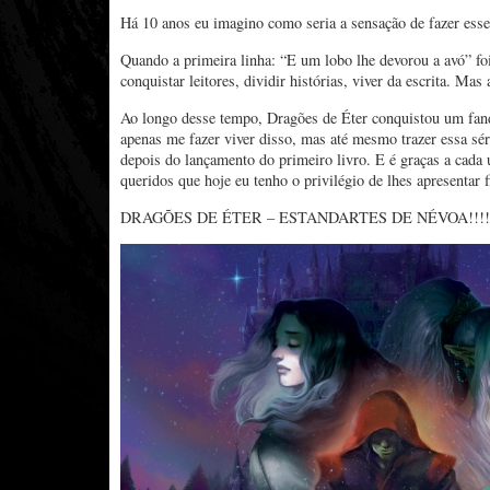
Há 10 anos eu imagino como seria a sensação de fazer esse
Quando a primeira linha: “E um lobo lhe devorou a avó” fo
conquistar leitores, dividir histórias, viver da escrita. Mas 
Ao longo desse tempo, Dragões de Éter conquistou um fan
apenas me fazer viver disso, mas até mesmo trazer essa sér
depois do lançamento do primeiro livro. E é graças a cada 
queridos que hoje eu tenho o privilégio de lhes apresentar
DRAGÕES DE ÉTER – ESTANDARTES DE NÉVOA!!!!