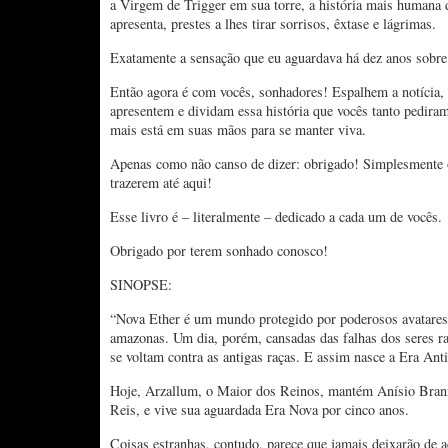
a Virgem de Trigger em sua torre, a história mais humana d
apresenta, prestes a lhes tirar sorrisos, êxtase e lágrimas.
Exatamente a sensação que eu aguardava há dez anos sobre 
Então agora é com vocês, sonhadores! Espalhem a notícia
apresentem e dividam essa história que vocês tanto pedira
mais está em suas mãos para se manter viva.
Apenas como não canso de dizer: obrigado! Simplesmente 
trazerem até aqui!
Esse livro é – literalmente – dedicado a cada um de vocês.
Obrigado por terem sonhado conosco!
SINOPSE:
“Nova Ether é um mundo protegido por poderosos avatares
amazonas. Um dia, porém, cansadas das falhas dos seres ra
se voltam contra as antigas raças. E assim nasce a Era Anti
Hoje, Arzallum, o Maior dos Reinos, mantém Anísio Bran
Reis, e vive sua aguardada Era Nova por cinco anos.
Coisas estranhas, contudo, parece que jamais deixarão de