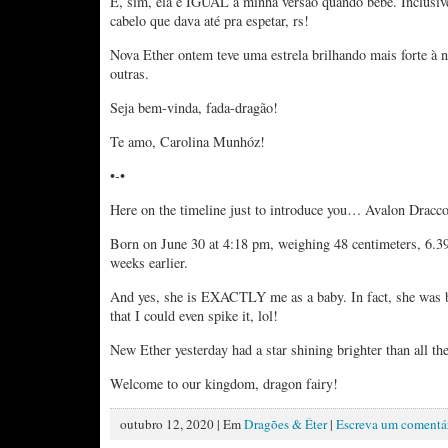
E, sim, ela é IGUAL à minha versão quando bebê. Inclusive
cabelo que dava até pra espetar, rs!
Nova Ether ontem teve uma estrela brilhando mais forte à n
outras.
Seja bem-vinda, fada-dragão!
Te amo, Carolina Munhóz!
•-•
Here on the timeline just to introduce you… Avalon Drac
Born on June 30 at 4:18 pm, weighing 48 centimeters, 6.3
weeks earlier.
And yes, she is EXACTLY me as a baby. In fact, she was 
that I could even spike it, lol!
New Ether yesterday had a star shining brighter than all the
Welcome to our kingdom, dragon fairy!
outubro 12, 2020 | Em
Dragões & Éter
|
Escreva um comentá