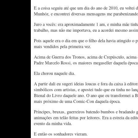
E a coisa seguiu até que um dia do ano de 2010, eu voltei
Munhóz, e encontrei diversas mensagens me parabenizando
Juro a vocês: era aproximadamente 1 am, e minha mãe tinh
trabalho, mas não me importava, eu a acordei mesmo assi
Pois aquele era o dia em que o filho dela havia atingido o p
mais vendidos pela primeira vez.
Acima de Guerra dos Tronos, acima de Crepúsculo, acima
Padre Marcelo Rossi, os maiores megaseller daquela época
Ela chorou naquele dia.
A partir dali eu sugeri ideias loucas e fora da caixa à edito
simbólicos com artistas, e apostei tudo que eu tinha no lan
Bienal do Livro daquele ano. O ano que eu transformei a B
mais próximo de uma Comic-Con daquela época.
Príncipes, bruxas, guerreiros batendo bumbos e bradando g
animações em telão feitas por leitores. Era a estreia da edi
evento da minha vida.
E então os sonhadores vieram.